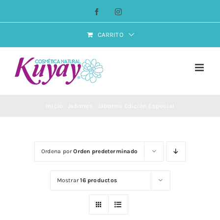
Saltar
Facebook
Instagram
al
contenido
CARRITO
Inicio
Jabones
Jabones Edición Especial
Ordena por
Orden predeterminado
Mostrar
16 productos