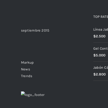
Archives
TOP RAT
Línea J
septiembre 2015
$
2.500
Categories
Gel Cont
$
5.000
Markup
Jabón Cá
News
$
2.800
Trends