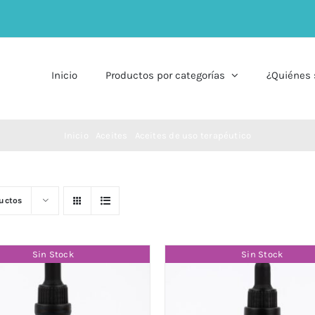
Inicio
Productos por categorías
¿Quiénes
Inicio
Aceites
Aceites de uso terapéutico
ductos
Sin Stock
Sin Stock