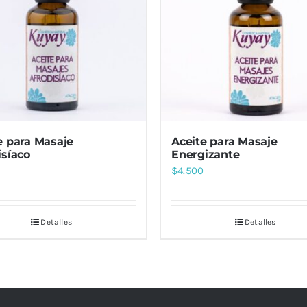
e para Masaje
Aceite para Masaje
isíaco
Energizante
$
4.500
Detalles
Detalles