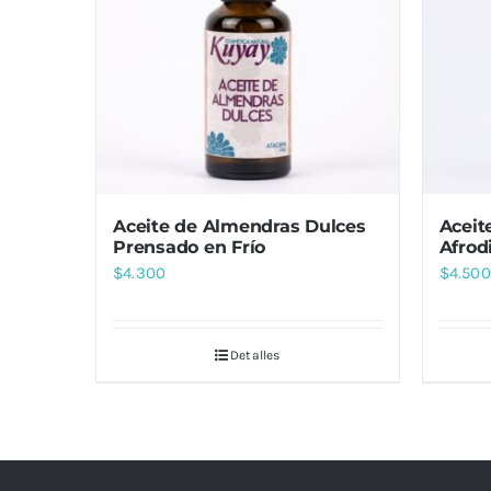
Aceite de Almendras Dulces
Aceit
Prensado en Frío
Afrod
$
4.300
$
4.500
Detalles