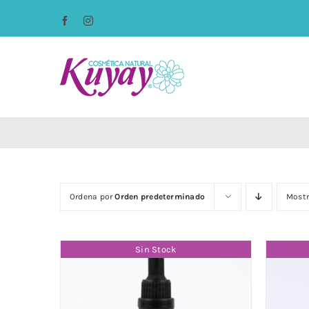
Saltar
Facebook
Instagram
al
contenido
Ordena por
Orden predeterminado
Most
Sin Stock