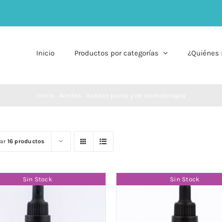
Inicio
Productos por categorías
¿Quiénes
Inicio
Aceites
Aceites puros y de aromaterapia
rar
16 productos
Sin Stock
Sin Stock