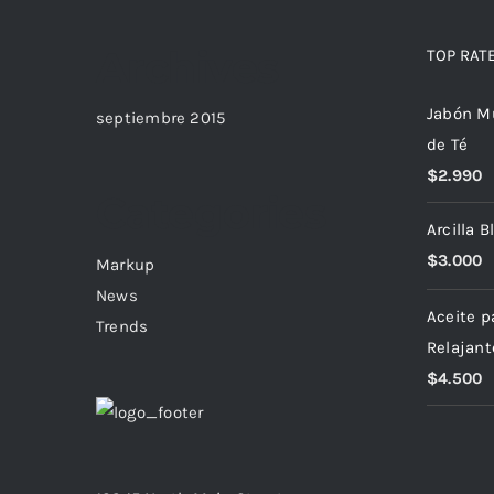
Archives
TOP RAT
Jabón Mu
septiembre 2015
de Té
$
2.990
Categories
Arcilla 
$
3.000
Markup
News
Aceite p
Trends
Relajant
$
4.500