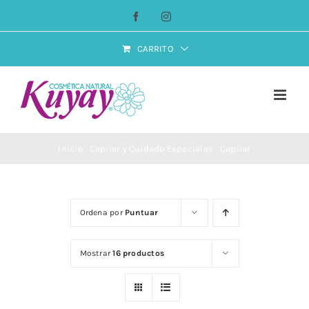
Saltar
Facebook
Instagram
al
contenido
CARRITO
Inicio
Capilar y Cuidado Especiales
Capilar
Ordena por
Puntuar
Mostrar
16 productos