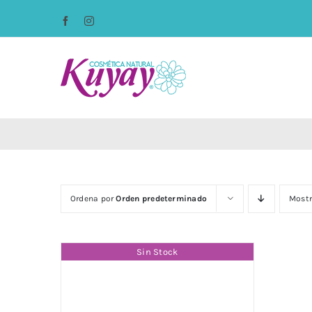
Saltar
Facebook
Instagram
al
contenido
Ordena por
Orden predeterminado
Most
Sin Stock