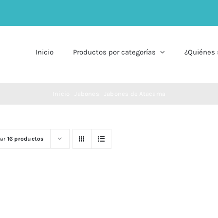
Inicio
Productos por categorías
¿Quiénes
Inicio
Jabones
Jabones de Atacama
rar
16 productos