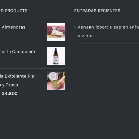
ED PRODUCTS
ENTRADAS RECIENTES
e Almendras
Aenean lobortis sapien eni
viverra
ara la Circulación
a Exfoliante Piel
 y Grasa
–
$
4.800