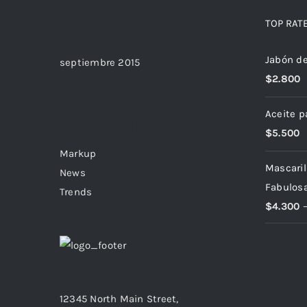
Archives
TOP RAT
Jabón d
septiembre 2015
$
2.800
Categories
Aceite p
$
5.500
Markup
Mascarill
News
Fabulosa
Trends
$
4.300
12345 North Main Street,