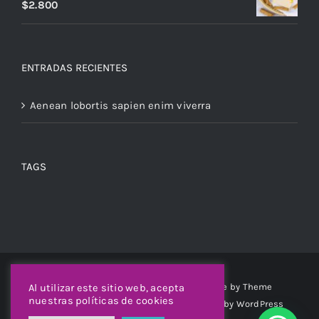
$
2.800
ENTRADAS RECIENTES
Aenean lobortis sapien enim viverra
TAGS
© Copyright 2012 -
2026 | Avada Theme by
Theme
Al utilizar este sitio web, acepta
nuestras políticas de cookies
Fusion
| All Rights Reserved | Powered by
WordPress