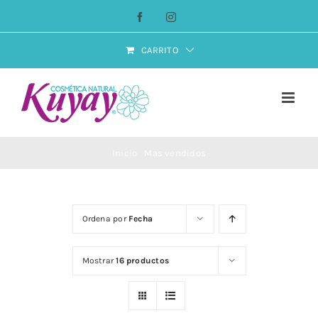
Saltar
Facebook
Instagram
al
contenido
CARRITO
Inicio
Mas vendidos
Ordena por
Fecha
Mostrar
16 productos