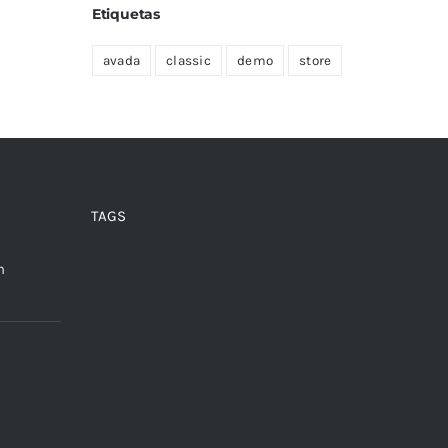
Etiquetas
avada
classic
demo
store
TAGS
m