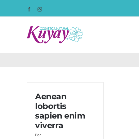
Saltar
Facebook
Instagram
al
contenido
Aenean
lobortis
sapien enim
viverra
Por