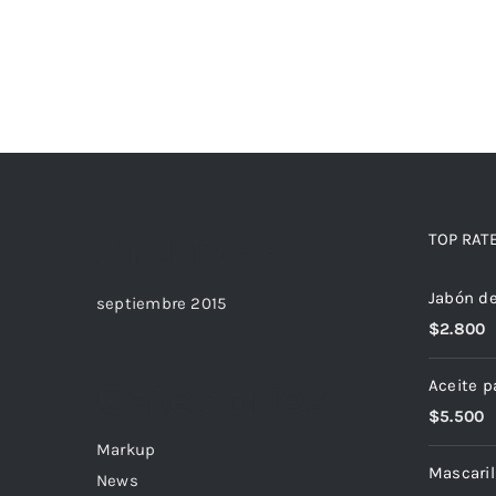
Archives
TOP RAT
Jabón d
septiembre 2015
$
2.800
Categories
Aceite p
$
5.500
Markup
Mascarill
News