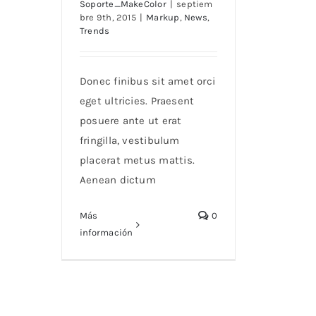
Soporte_MakeColor
|
septiem
bre 9th, 2015
|
Markup
,
News
,
Trends
Donec finibus sit amet orci
eget ultricies. Praesent
posuere ante ut erat
fringilla, vestibulum
placerat metus mattis.
Aenean dictum
Más
0
información