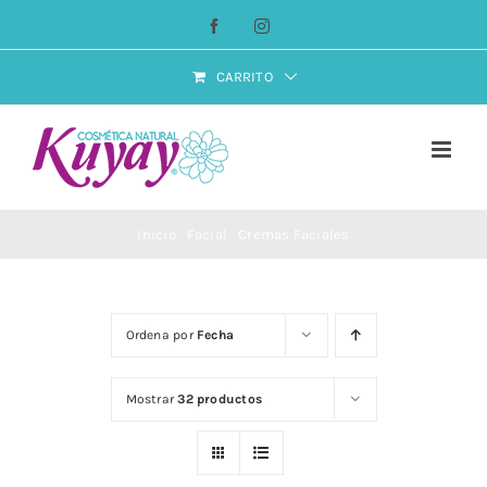
Saltar
Facebook
Instagram
al
contenido
CARRITO
Inicio
Facial
Cremas Faciales
Ordena por
Fecha
Mostrar
32 productos