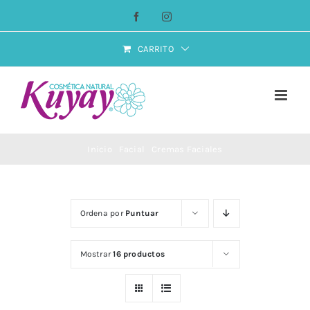
Saltar
Facebook
Instagram
al
contenido
CARRITO
Inicio
Facial
Cremas Faciales
Ordena por
Puntuar
Mostrar
16 productos