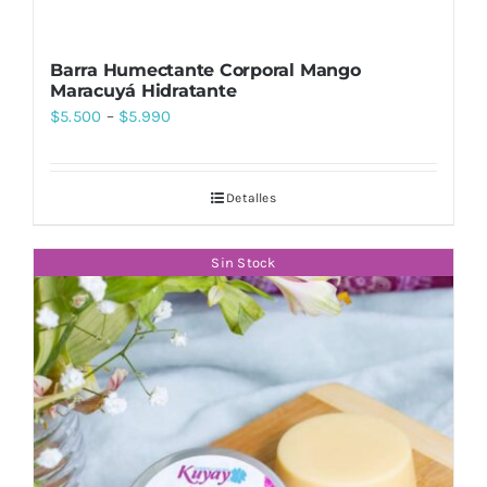
Barra Humectante Corporal Mango
Maracuyá Hidratante
$
5.500
–
$
5.990
Detalles
Sin Stock