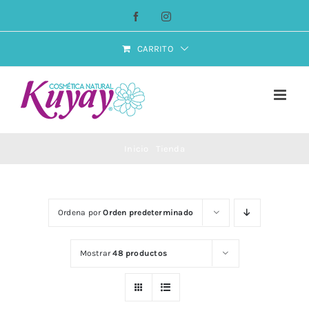
Saltar
Facebook
Instagram
al
contenido
CARRITO
Inicio
Tienda
Ordena por
Orden predeterminado
Mostrar
48 productos